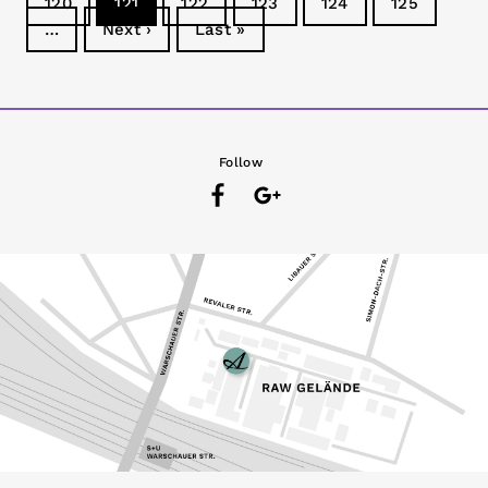
120
121
122
123
124
125
…
Next ›
Last »
Follow