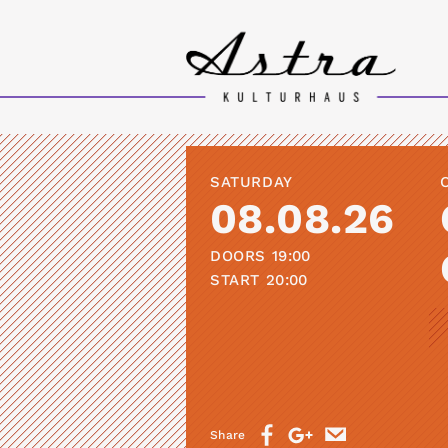
SATURDAY
08.08.26
DOORS
19:00
START
20:00
Share