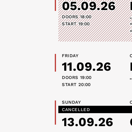
05.09.26
DOORS
18:00
„
START
19:00
FRIDAY
11.09.26
DOORS
19:00
START
20:00
SUNDAY
CANCELLED
13.09.26