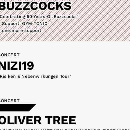
BUZZCOCKS
Celebrating 50 Years Of Buzzcocks"
+ Support: GYM TONIC
+ one more support
CONCERT
NIZI19
„Risiken & Nebenwirkungen Tour"
CONCERT
OLIVER TREE