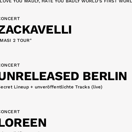
„LOVE YOU MADLY, HATE YOU BADLY WORLD'S FIRST WOR
CONCERT
ZACKAVELLI
„MASI 2 TOUR"
CONCERT
UNRELEASED BERLIN
ecret Lineup + unveröffentlichte Tracks (live)
CONCERT
LOREEN