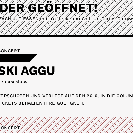
EDER GEÖFFNET!
NFACH JUT ESSEN mit u.a. leckerem Chili sin Carne, Curr
CONCERT
SKI AGGU
Releaseshow
VERSCHOBEN UND VERLEGT AUF DEN 26.10. IN DIE COLU
TICKETS BEHALTEN IHRE GÜLTIGKEIT.
CONCERT