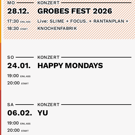
MO
KONZERT
28.12.
GROBES FEST 2026
17:30
Live: SLIME + FOCUS. + RANTANPLAN +
EINLASS
18:30
KNOCHENFABRIK
START
SO
KONZERT
24.01.
HAPPY MONDAYS
19:00
EINLASS
20:00
START
SA
KONZERT
06.02.
YU
19:00
EINLASS
20:00
START