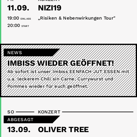
11.09.
NIZI19
19:00
„Risiken & Nebenwirkungen Tour"
EINLASS
20:00
START
NEWS
IMBISS WIEDER GEÖFFNET!
Ab sofort ist unser Imbiss EENFACH JUT ESSEN mit
u.a. leckerem Chili sin Carne, Currywurst und
Pommes wieder für euch geöffnet.
SO
KONZERT
ABGESAGT
13.09.
OLIVER TREE