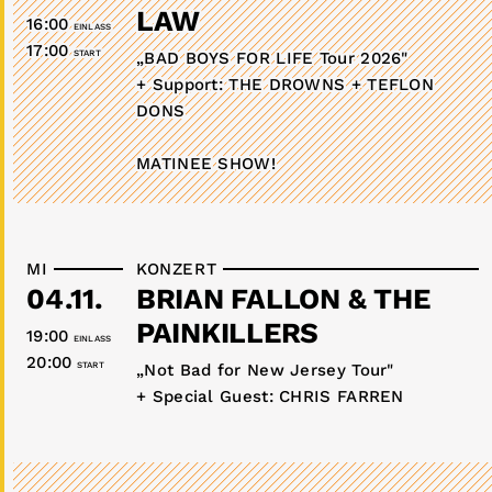
LAW
16:00
EINLASS
17:00
START
„BAD BOYS FOR LIFE Tour 2026"
+ Support: THE DROWNS + TEFLON
DONS
MATINEE SHOW!
MI
KONZERT
04.11.
BRIAN FALLON & THE
PAINKILLERS
19:00
EINLASS
20:00
START
„Not Bad for New Jersey Tour"
+ Special Guest: CHRIS FARREN