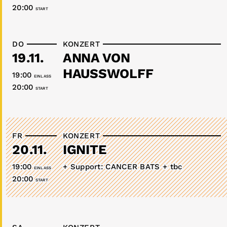
20:00
START
DO
KONZERT
19.11.
ANNA VON
HAUSSWOLFF
19:00
EINLASS
20:00
START
FR
KONZERT
20.11.
IGNITE
19:00
+ Support: CANCER BATS + tbc
EINLASS
20:00
START