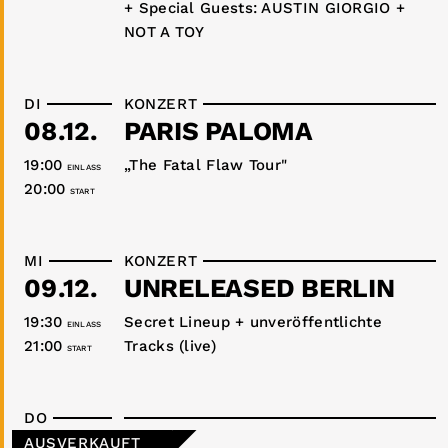
+ Special Guests: AUSTIN GIORGIO +
NOT A TOY
DI
KONZERT
08.12.
PARIS PALOMA
19:00
„The Fatal Flaw Tour"
EINLASS
20:00
START
MI
KONZERT
09.12.
UNRELEASED BERLIN
19:30
Secret Lineup + unveröffentlichte
EINLASS
21:00
Tracks (live)
START
DO
AUSVERKAUFT