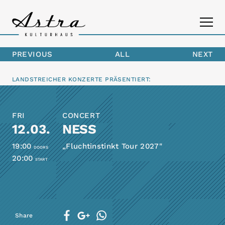
PREVIOUS
ALL
NEXT
PROGRAM
LANDSTREICHER KONZERTE
PRÄSENTIERT:
THE ASTRA
FRI
CONCERT
CONTACT
12.03.
NESS
19:00
„Fluchtinstinkt Tour 2027"
DOORS
20:00
START
Share