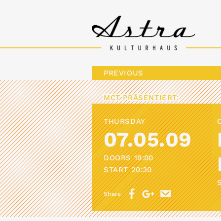
PREVIOUS
MCT
PRÄSENTIERT:
THURSDAY
07.05.09
DOORS
19:00
START
20:30
Share