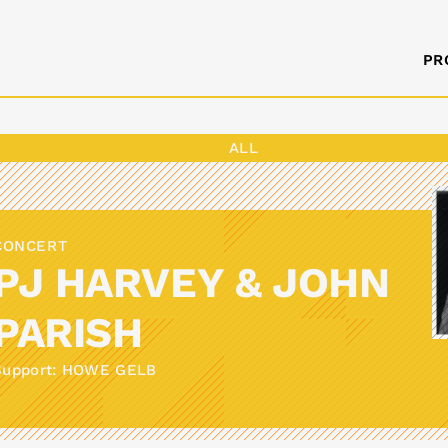
PR
ALL
CONCERT
PJ HARVEY & JOHN
PARISH
Support: HOWE GELB