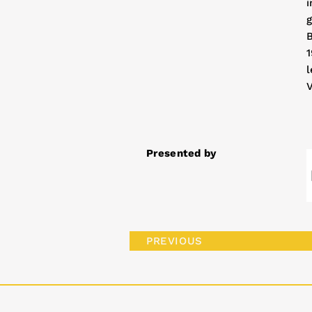
i
B
1
l
V
Presented by
PREVIOUS