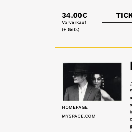
34.00€
TIC
Vorverkauf
(+ Geb.)
astra
„
S
a
s
HOMEPAGE
I
MYSPACE.COM
z