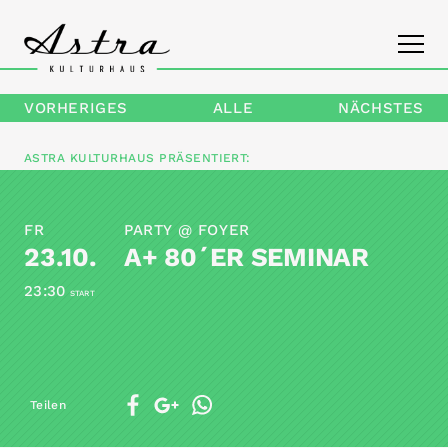
VORHERIGES
ALLE
NÄCHSTES
PROGRAMM
ASTRA KULTURHAUS
PRÄSENTIERT:
DAS ASTRA
FR
PARTY @ FOYER
KONTAKT
23.10.
A+ 80´ER SEMINAR
23:30
START
Teilen