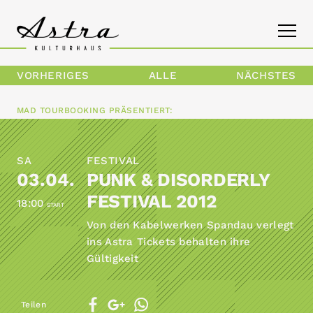
VORHERIGES
ALLE
NÄCHSTES
PROGRAMM
MAD TOURBOOKING
PRÄSENTIERT:
DAS ASTRA
SA
FESTIVAL
KONTAKT
03.04.
PUNK & DISORDERLY
FESTIVAL 2012
18:00
START
Von den Kabelwerken Spandau verlegt
ins Astra Tickets behalten ihre
Gültigkeit
Teilen