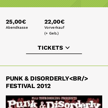
25,00€
22,00€
Abendkasse
Vorverkauf
(+ Geb.)
TICKETS
koka36.de
coretexrecords.de
PUNK & DISORDERLY<BR/>
FESTIVAL 2012
vopo-records.de
ticketmaster.de