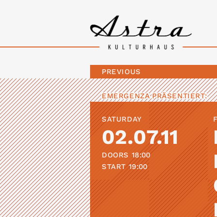
PREVIOUS
EMERGENZA
PRÄSENTIERT:
SATURDAY
02.07.11
DOORS
18:00
START
19:00