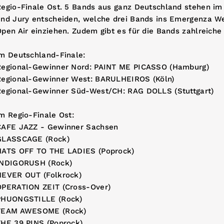
Regio-Finale Ost. 5 Bands aus ganz Deutschland stehen im
und Jury entscheiden, welche drei Bands ins Emergenza We
pen Air einziehen. Zudem gibt es für die Bands zahlreich
im Deutschland-Finale:
Regional-Gewinner Nord: PAINT ME PICASSO (Hamburg)
Regional-Gewinner West: BARULHEIROS (Köln)
Regional-Gewinner Süd-West/CH: RAG DOLLS (Stuttgart)
m Regio-Finale Ost:
CAFE JAZZ - Gewinner Sachsen
GLASSCAGE (Rock)
HATS OFF TO THE LADIES (Poprock)
INDIGORUSH (Rock)
NEVER OUT (Folkrock)
OPERATION ZEIT (Cross-Over)
PHUONGSTILLE (Rock)
TEAM AWESOME (Rock)
THE 39 PINS (Poprock)