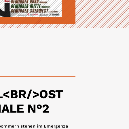
L<BR/>OST
NALE N°2
orpommern stehen im Emergenza