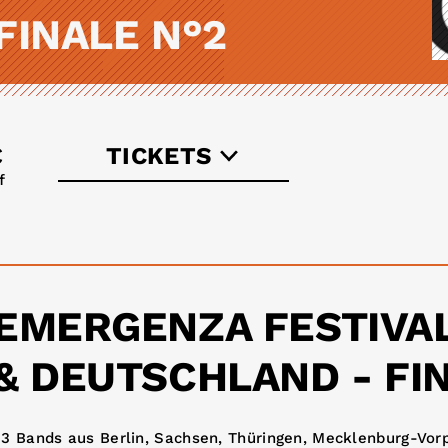
FINALE N°2
€
TICKETS
f
koka36.de
emergenza.net
EMERGENZA FESTIVA
& DEUTSCHLAND - FI
23 Bands aus Berlin, Sachsen, Thüringen, Mecklenburg-V