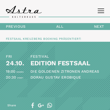
PREVIOUS
ALL
NEXT
PROGRAM
FESTSAAL KREUZBERG BOOKING
PRÄSENTIERT:
THE ASTRA
FRI
FESTIVAL
CONTACT
24.10.
EDITION FESTSAAL
19:00
DIE GOLDENEN ZITRONEN ANDREAS
DOORS
20:30
DORAU GUSTAV EROBIQUE
START
Share