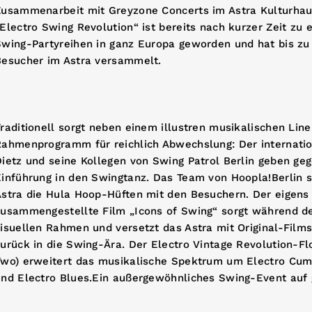
Zusammenarbeit mit Greyzone Concerts im Astra Kulturhaus
Electro Swing Revolution“ ist bereits nach kurzer Zeit zu 
Swing-Partyreihen in ganz Europa geworden und hat bis zu
Besucher im Astra versammelt.
raditionell sorgt neben einem illustren musikalischen Lin
Rahmenprogramm für reichlich Abwechslung: Der internatio
ietz und seine Kollegen von Swing Patrol Berlin geben geg
Einführung in den Swingtanz. Das Team von Hoopla!Berlin 
Astra die Hula Hoop-Hüften mit den Besuchern. Der eigen
zusammengestellte Film „Icons of Swing“ sorgt während de
isuellen Rahmen und versetzt das Astra mit Original-Film
urück in die Swing-Ära. Der Electro Vintage Revolution-Fl
Two) erweitert das musikalische Spektrum um Electro Cum
und Electro Blues.Ein außergewöhnliches Swing-Event auf 