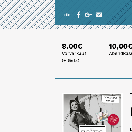
Teilen
8,00€
10,00
Vorverkauf
Abendkas
(+ Geb.)
D