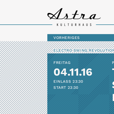
VORHERIGES
ELECTRO SWING REVOLUTIO
FREITAG
04.11.16
EINLASS
23:30
START
23:30