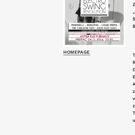
„
HOMEPAGE
T
D
v
z