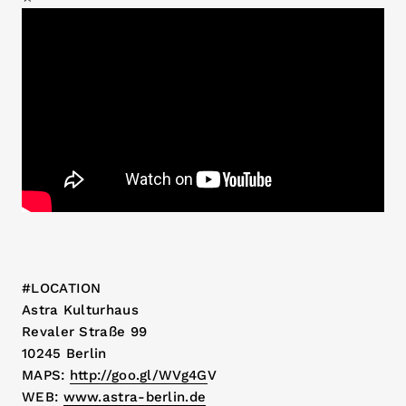
#LOCATION
Astra Kulturhaus
Revaler Straße 99
10245 Berlin
MAPS:
http://goo.gl/WVg4G
V
WEB:
www.astra-berlin.de