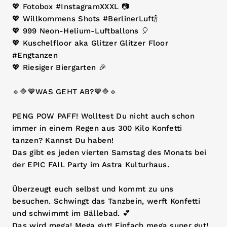
💖 Fotobox #InstagramXXXL 📷
💖 Willkommens Shots #BerlinerLuft🍾
💖 999 Neon-Helium-Luftballons 🎈
💖 Kuschelfloor aka Glitzer Glitzer Floor
#Engtanzen
💖 Riesiger Biergarten 🎉
🔹🔷💙WAS GEHT AB?💙🔷🔹
PENG POW PAFF! Wolltest Du nicht auch schon
immer in einem Regen aus 300 Kilo Konfetti
tanzen? Kannst Du haben!
Das gibt es jeden vierten Samstag des Monats bei
der EPIC FAIL Party im Astra Kulturhaus.
Überzeugt euch selbst und kommt zu uns
besuchen. Schwingt das Tanzbein, werft Konfetti
und schwimmt im Bällebad. 💕
Das wird mega! Mega gut! Einfach mega super gut!