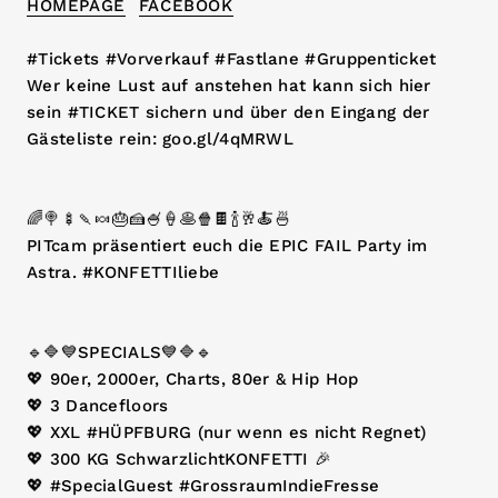
HOMEPAGE
FACEBOOK
#Tickets #Vorverkauf #Fastlane #Gruppenticket
Wer keine Lust auf anstehen hat kann sich hier
sein #TICKET sichern und über den Eingang der
Gästeliste rein: goo.gl/4qMRWL
🌈🍭🍢🍡🍬🎂🍰🍧🍦🥞🍿🍫🍾🥂🍝🍜
PITcam präsentiert euch die EPIC FAIL Party im
Astra. #KONFETTIliebe
🔹🔷💙SPECIALS💙🔷🔹
💖 90er, 2000er, Charts, 80er & Hip Hop
💖 3 Dancefloors
💖 XXL #HÜPFBURG (nur wenn es nicht Regnet)
💖 300 KG SchwarzlichtKONFETTI ️🎉
💖 #SpecialGuest #GrossraumIndieFresse