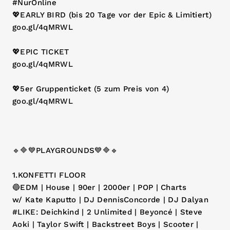
#NurOnline
💖EARLY BIRD (bis 20 Tage vor der Epic & Limitiert)
goo.gl/4qMRWL
💖EPIC TICKET
goo.gl/4qMRWL
💖5er Gruppenticket (5 zum Preis von 4)
goo.gl/4qMRWL
🔹🔷💙PLAYGROUNDS💙🔷🔹
1.KONFETTI FLOOR
🔵EDM | House | 90er | 2000er | POP | Charts
w/ Kate Kaputto | DJ DennisConcorde | DJ Dalyan
#LIKE: Deichkind | 2 Unlimited | Beyoncé | Steve
Aoki | Taylor Swift | Backstreet Boys | Scooter |