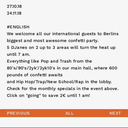
27.10.18
24.11.18
#ENGLISH
We welcome all our international guests to Berlins
biggest and most awesome confetti party.
5 DJanes on 2 up to 3 areas will turn the heat up
until 7 am.
Everything like Pop and Trash from the
80's/90's/2yk'/2yk10's in our main hall, where 600
pounds of confetti awaits
and Hip Hop/Trap/New School/Rap in the lobby.
Check for the monthly specials in the event above.
Click on "going" to save 2€ until 1 am!
PREVIOUS
ALL
NEXT