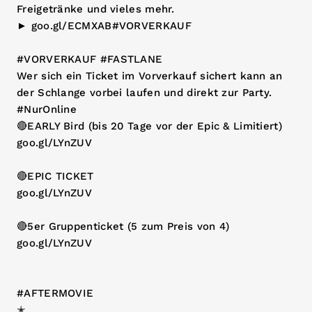
Freigetränke und vieles mehr.
► goo.gl/ECMXAB#VORVERKAUF
#VORVERKAUF #FASTLANE
Wer sich ein Ticket im Vorverkauf sichert kann an
der Schlange vorbei laufen und direkt zur Party.
#NurOnline
🔴EARLY Bird (bis 20 Tage vor der Epic & Limitiert)
goo.gl/LYnZUV
🔴EPIC TICKET
goo.gl/LYnZUV
🔴5er Gruppenticket (5 zum Preis von 4)
goo.gl/LYnZUV
#AFTERMOVIE
✭