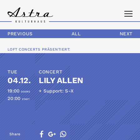
PREVIOUS
ALL
NEXT
PROGRAM
LOFT CONCERTS
PRÄSENTIERT:
THE ASTRA
TUE
CONCERT
CONTACT
04.12.
LILY ALLEN
19:00
+ Support: S-X
DOORS
20:00
START
Share