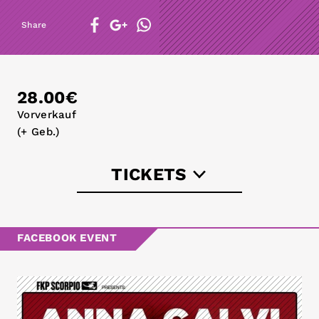
Share
28.00€
Vorverkauf
(+ Geb.)
TICKETS
eventim.de
FACEBOOK EVENT
koka36.de