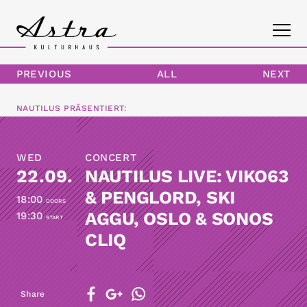
PREVIOUS
ALL
NEXT
PROGRAM
NAUTILUS
PRÄSENTIERT:
THE ASTRA
WED
CONCERT
CONTACT
22.09.
NAUTILUS LIVE: VIKO63
& PENGLORD, SKI
18:00
DOORS
AGGU, OSLO & SONOS
19:30
START
CLIQ
Share