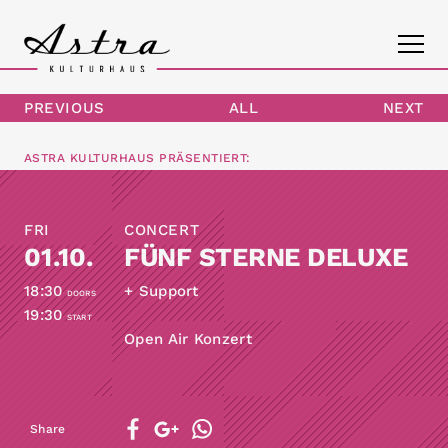
PREVIOUS
ALL
NEXT
PROGRAM
ASTRA KULTURHAUS
PRÄSENTIERT:
THE ASTRA
FRI
CONCERT
CONTACT
01.10.
FÜNF STERNE DELUXE
18:30
+ Support
DOORS
19:30
START
Open Air Konzert
Share