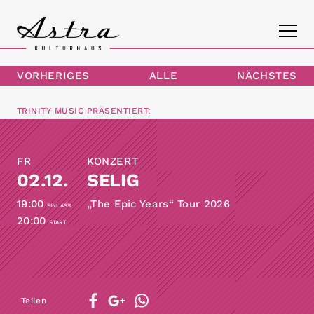
VORHERIGES
ALLE
NÄCHSTES
PROGRAMM
TRINITY MUSIC
PRÄSENTIERT:
DAS ASTRA
FR
KONZERT
KONTAKT
02.12.
SELIG
19:00
„The Epic Years“ Tour 2026
EINLASS
20:00
START
Teilen