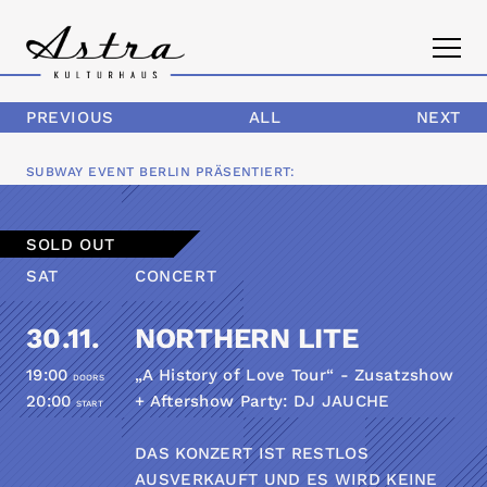
PREVIOUS
ALL
NEXT
PROGRAM
SUBWAY EVENT BERLIN
PRÄSENTIERT:
THE ASTRA
SOLD OUT
CONTACT
SAT
CONCERT
30.11.
NORTHERN LITE
19:00
„A History of Love Tour“ - Zusatzshow
DOORS
20:00
+ Aftershow Party: DJ JAUCHE
START
DAS KONZERT IST RESTLOS
AUSVERKAUFT UND ES WIRD KEINE