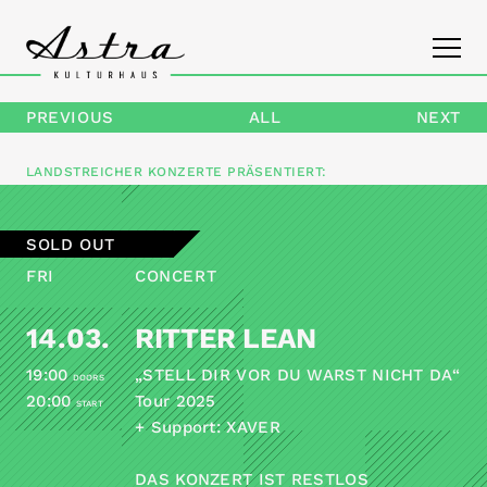
PREVIOUS
ALL
NEXT
PROGRAM
LANDSTREICHER KONZERTE
PRÄSENTIERT:
THE ASTRA
SOLD OUT
CONTACT
FRI
CONCERT
14.03.
RITTER LEAN
19:00
„STELL DIR VOR DU WARST NICHT DA“
DOORS
20:00
Tour 2025
START
+ Support: XAVER
DAS KONZERT IST RESTLOS