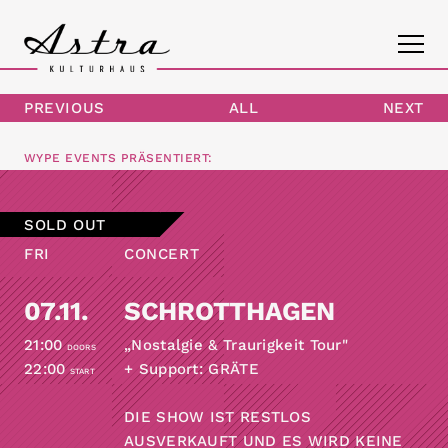
PREVIOUS
ALL
NEXT
PROGRAM
WYPE EVENTS
PRÄSENTIERT:
THE ASTRA
SOLD OUT
CONTACT
FRI
CONCERT
07.11.
SCHROTTHAGEN
21:00
„Nostalgie & Traurigkeit Tour"
DOORS
22:00
+ Support: GRÄTE
START
DIE SHOW IST RESTLOS
AUSVERKAUFT UND ES WIRD KEINE