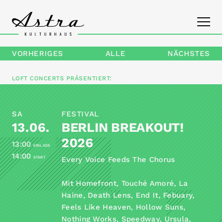
VORHERIGES
ALLE
NÄCHSTES
PROGRAMM
LOFT CONCERTS
PRÄSENTIERT:
DAS ASTRA
SA
FESTIVAL
KONTAKT
13.06.
BERLIN BREAKOUT!
2026
13:00
EINLASS
14:00
START
Every Voice Feeds The Chorus
Mit Homefront, Touché Amoré, La
Haine, Death Lens, End It, Febuary,
Feels Like Heaven, Hollow Suns,
Nothing Works, Speedway, Ursula,