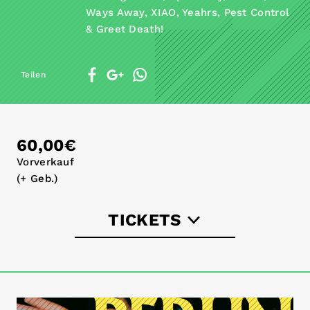
Ways Away, XIAO, Yeahrs, Pest Control
& Greet Death!
Teilen
60,00€
Vorverkauf
(+ Geb.)
TICKETS
tickets.loft.de