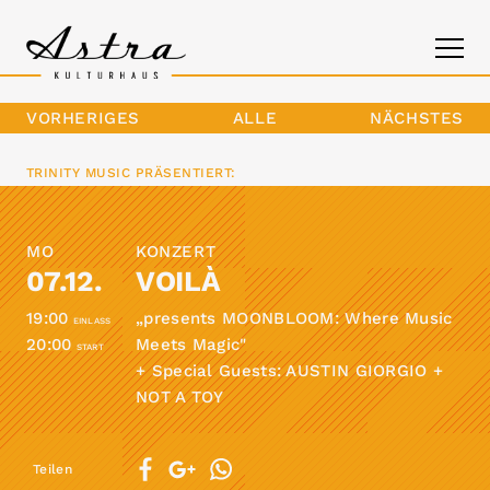
VORHERIGES
ALLE
NÄCHSTES
PROGRAMM
TRINITY MUSIC
PRÄSENTIERT:
DAS ASTRA
MO
KONZERT
KONTAKT
07.12.
VOILÀ
19:00
„presents MOONBLOOM: Where Music
EINLASS
20:00
Meets Magic"
START
+ Special Guests: AUSTIN GIORGIO +
NOT A TOY
Teilen