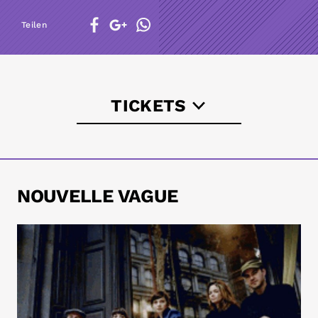
Teilen
TICKETS
koka36.de
trinitymusic.de
NOUVELLE VAGUE
ticketonline.com
astra-berlin.de
ticketmaster.de