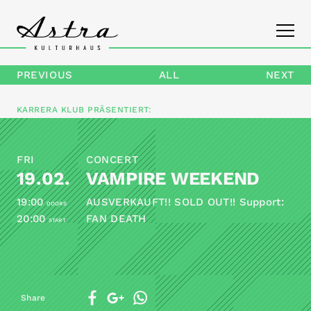
PREVIOUS
ALL
NEXT
PROGRAM
KARRERA KLUB
PRÄSENTIERT:
THE ASTRA
FRI
CONCERT
CONTACT
19.02.
VAMPIRE WEEKEND
19:00
AUSVERKAUFT!! SOLD OUT!! Support:
DOORS
20:00
FAN DEATH
START
Share