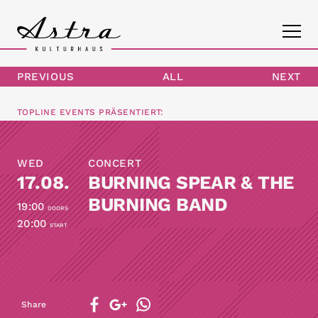
PREVIOUS
ALL
NEXT
PROGRAM
TOPLINE EVENTS
PRÄSENTIERT:
THE ASTRA
WED
CONCERT
CONTACT
17.08.
BURNING SPEAR & THE
BURNING BAND
19:00
DOORS
20:00
START
Share