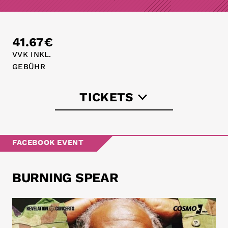
41.67€
VVK INKL.
GEBÜHR
TICKETS
eventbrite.de
FACEBOOK EVENT
koka36.de
BURNING SPEAR
eventim.de