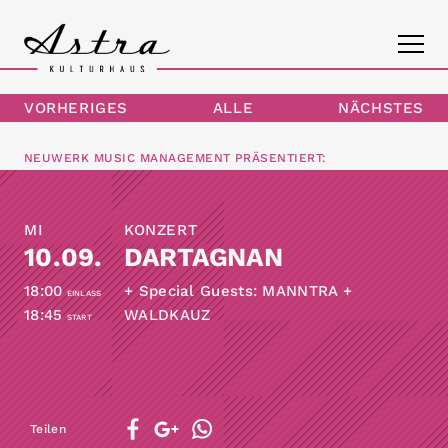
VORHERIGES
ALLE
NÄCHSTES
PROGRAMM
NEUWERK MUSIC MANAGEMENT
PRÄSENTIERT:
DAS ASTRA
MI
KONZERT
KONTAKT
10.09.
DARTAGNAN
18:00
+ Special Guests: MANNTRA +
EINLASS
18:45
WALDKAUZ
START
Teilen