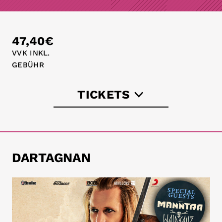
47,40€
VVK INKL.
GEBÜHR
TICKETS
dartagnan-tickets.de
eventim.de
DARTAGNAN