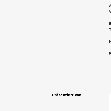
A
T
H
Präsentiert von