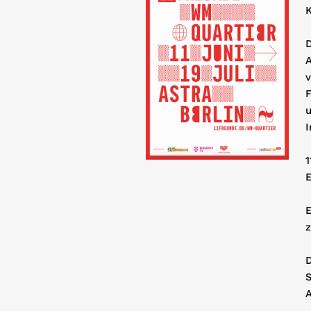
D
A
v
F
u
1
E
E
z
D
A