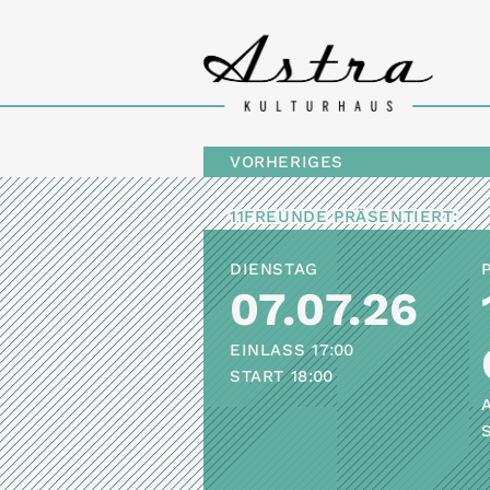
VORHERIGES
11FREUNDE
PRÄSENTIERT:
DIENSTAG
07.07.26
EINLASS
17:00
START
18:00
A