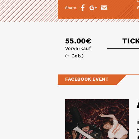
Share
55.00€
TIC
Vorverkauf
(+ Geb.)
eve
FACEBOOK EVENT
I
b
i