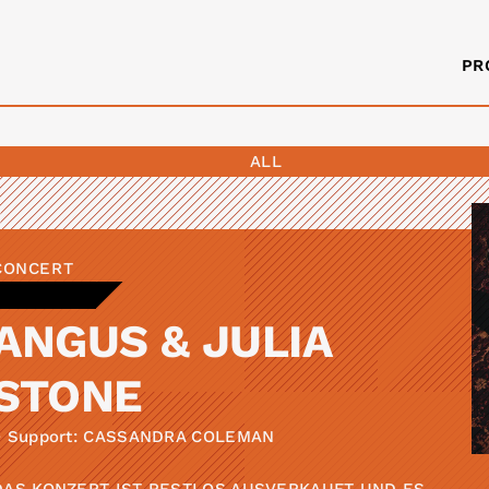
PR
ALL
CONCERT
ANGUS & JULIA
STONE
+ Support: CASSANDRA COLEMAN