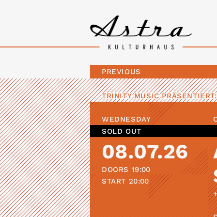
PREVIOUS
TRINITY MUSIC
PRÄSENTIERT:
WEDNESDAY
SOLD OUT
08.07.26
DOORS
19:00
START
20:00