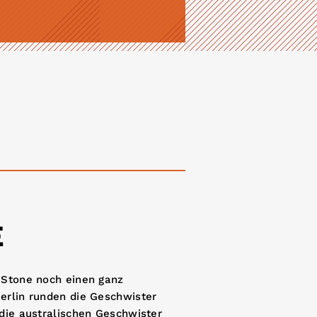
E
 Stone noch einen ganz
erlin runden die Geschwister
 die australischen Geschwister