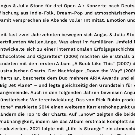
ngus & Julia Stone für drei Open-Air-Konzerte nach Deuts
Mischung aus Indie-Folk, Dream-Pop und atmosphärischem 
amit versprechen sie Abende voller Intimität, Emotion und
eit fast zwei Jahrzehnten bewegen sich Angus & Julia Sto
verträumten Wellenlänge. Was einst im familiären Umfeld 
ntwickelte sich zu einer internationalen Erfolgsgeschichte
„Chocolates and Cigarettes“ (2006) machten sie erstmals 
andeten mit dem ersten Album „A Book Like This“ (2007) di
ustralischen Charts. Der Nachfolger „Down the Way“ (2009
Charts an, bescherte dem Duo mehrere ARIA Awards und ei
Big Jet Plane“ – und legte gleichzeitig den Grundstein für
Fangemeinde. Auch in den folgenden Jahren bewiesen Angus
ünstlerische Weiterentwicklung. Das von Rick Rubin produ
Stone“ markierte 2014 einen weiteren Karrierehöhepunkt u
ändern die Top 10 der Charts. Auf „Snow“ zeigten die beid
Unabhängigkeit, indem sie das Album erstmals komplett se
roduzierten. 2021 folgte mit „Life Is Strange“ ein atmosp