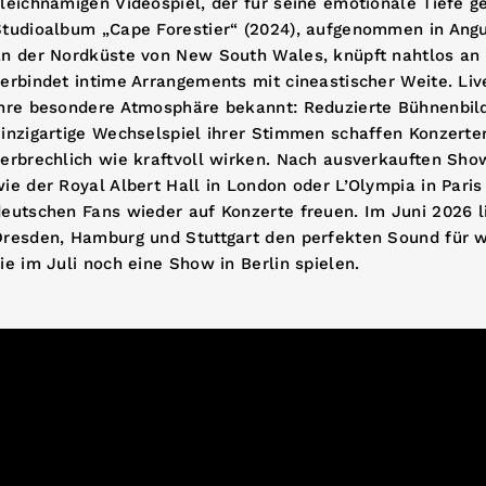
leichnamigen Videospiel, der für seine emotionale Tiefe ge
Studioalbum „Cape Forestier“ (2024), aufgenommen in Ang
an der Nordküste von New South Wales, knüpft nahtlos an 
erbindet intime Arrangements mit cineastischer Weite. Liv
ihre besondere Atmosphäre bekannt: Reduzierte Bühnenbil
inzigartige Wechselspiel ihrer Stimmen schaffen Konzerte
zerbrechlich wie kraftvoll wirken. Nach ausverkauften Sh
ie der Royal Albert Hall in London oder L’Olympia in Paris
eutschen Fans wieder auf Konzerte freuen. Im Juni 2026 li
Dresden, Hamburg und Stuttgart den perfekten Sound für
ie im Juli noch eine Show in Berlin spielen.