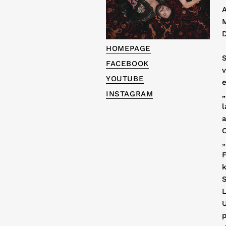
A
D
HOMEPAGE
S
FACEBOOK
YOUTUBE
e
INSTAGRAM
l
a
„
k
L
p