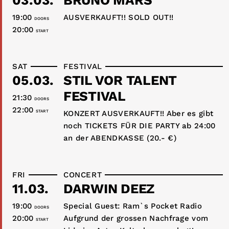
03.03.
BRUNO MARS
19:00
AUSVERKAUFT!! SOLD OUT!!
DOORS
20:00
START
SAT
FESTIVAL
05.03.
STIL VOR TALENT
FESTIVAL
21:30
DOORS
22:00
START
KONZERT AUSVERKAUFT!! Aber es gibt
noch TICKETS FÜR DIE PARTY ab 24:00
an der ABENDKASSE (20.- €)
FRI
CONCERT
11.03.
DARWIN DEEZ
19:00
Special Guest: Ram`s Pocket Radio
DOORS
20:00
Aufgrund der grossen Nachfrage vom
START