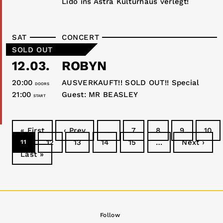
Lido ins Astra Kulturhaus verlegt!
SAT
CONCERT
SOLD OUT
12.03.
ROBYN
20:00
AUSVERKAUFT!! SOLD OUT!! Special
DOORS
21:00
Guest: MR BEASLEY
START
« First
‹ Prev
…
7
8
9
10
11
12
13
14
15
…
Next ›
Last »
Follow