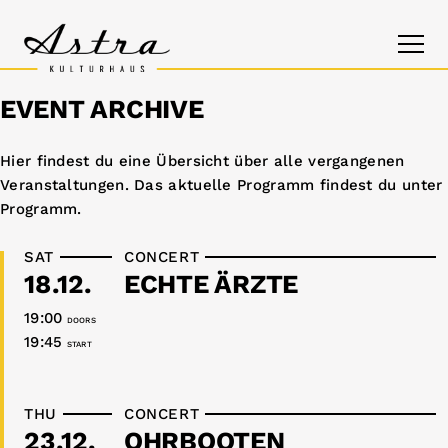
EVENT ARCHIVE
PROGRAM
Hier findest du eine Übersicht über alle vergangenen
Veranstaltungen. Das aktuelle Programm findest du unter
THE ASTRA
Programm
.
CONTACT
SAT
CONCERT
18.12.
ECHTE ÄRZTE
19:00
DOORS
19:45
START
THU
CONCERT
23.12.
OHRBOOTEN