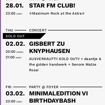
28.01.
STAR FM CLUB!
23:00
✮Maximum Rock at the Astra✮
START
THU
CONCERT
SOLD OUT
02.02.
GISBERT ZU
KNYPHAUSEN
20:00
DOORS
21:00
START
AUSVERKAUFT!! SOLD OUT!! + daantje &
the golden handwerk + Senore Matze
Rossi
FRI
PARTY @ FOYER
03.02.
MINIMALEDITION VI
BIRTHDAYBASH
23:00
START