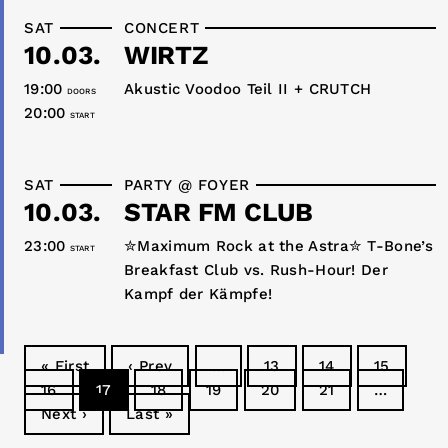
SAT
CONCERT
10.03.
WIRTZ
19:00
Akustic Voodoo Teil II + CRUTCH
DOORS
20:00
START
SAT
PARTY @ FOYER
10.03.
STAR FM CLUB
23:00
✮Maximum Rock at the Astra✮ T-Bone’s
START
Breakfast Club vs. Rush-Hour! Der
Kampf der Kämpfe!
« First
‹ Prev
…
13
14
15
16
17
18
19
20
21
…
Next ›
Last »